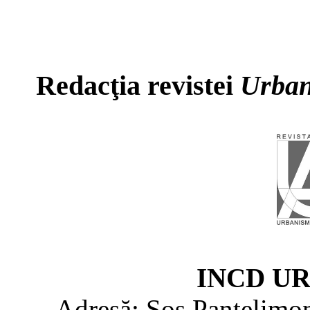
Redacţia revistei
Urban
INCD U
Adresă: Şos Pantelimon 